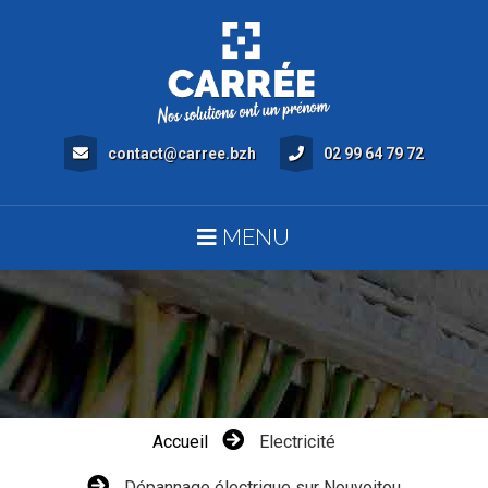
contact@carree.bzh
02 99 64 79 72
MENU
Accueil
Electricité
Dépannage électrique sur Nouvoitou