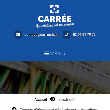
contact@carree.bzh
02 99 64 79 72
MENU
Accueil
Electricité
Travaux d'électricité générale sur L Hermitage