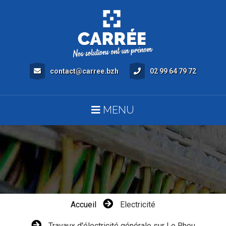
contact@carree.bzh
02 99 64 79 72
MENU
Accueil
Electricité
Travaux d'électricité générale sur Le Rheu